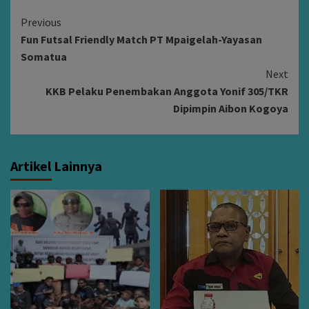
Continue
Previous
Fun Futsal Friendly Match PT Mpaigelah-Yayasan
Reading
Somatua
Next
KKB Pelaku Penembakan Anggota Yonif 305/TKR
Dipimpin Aibon Kogoya
Artikel Lainnya