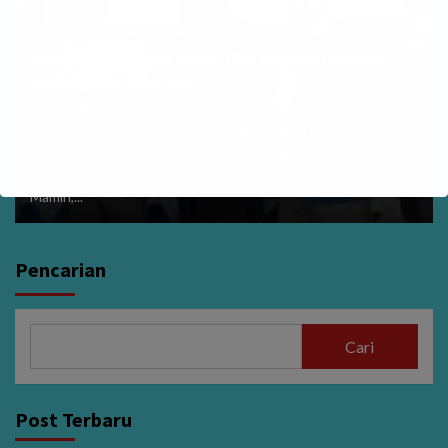
POLITIK
REGIONAL PAPUA
Menjelang Pemilu 2029, PAN Mimika Perkuat
Konsolidasi Internal
November 30, 2025
Maurist
TIMIKA, PE – Dewan Pimpinan Daerah (DPD) Partai Amanat
Nasional (PAN) Kabupaten Mimika menggelar Rapat
Koordinasi (Rakor) di Kediaman Keluarga Wakerkwa, Jalan Leo
Mamiri,...
Pencarian
Cari
Post Terbaru