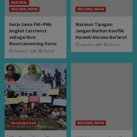
NASIONAL
REGIONAL PAPUA
REGIONAL PAPUA
Kerja Sama FMI–PMA
Maximus Tipagau:
Angkat Carstensz
Jangan Biarkan Konflik
sebagai Ikon
Kwamki Narama Berlarut
Mountaineering Dunia
January 5, 2026
Maurist
February 7, 2026
Maurist
Uncategorized
REGIONAL PAPUA