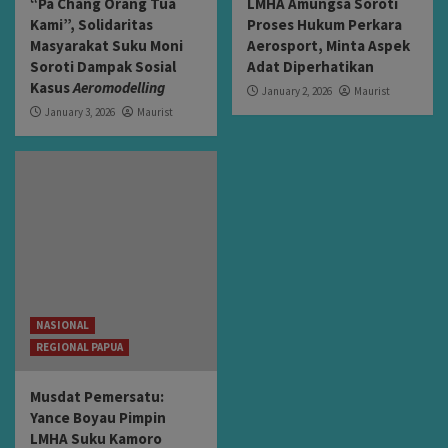
“Pa Chang Orang Tua
LMHA Amungsa Soroti
Kami”, Solidaritas
Proses Hukum Perkara
Masyarakat Suku Moni
Aerosport, Minta Aspek
Soroti Dampak Sosial
Adat Diperhatikan
Kasus
Aeromodelling
January 2, 2026
Maurist
January 3, 2026
Maurist
NASIONAL
REGIONAL PAPUA
Musdat Pemersatu:
Yance Boyau Pimpin
LMHA Suku Kamoro