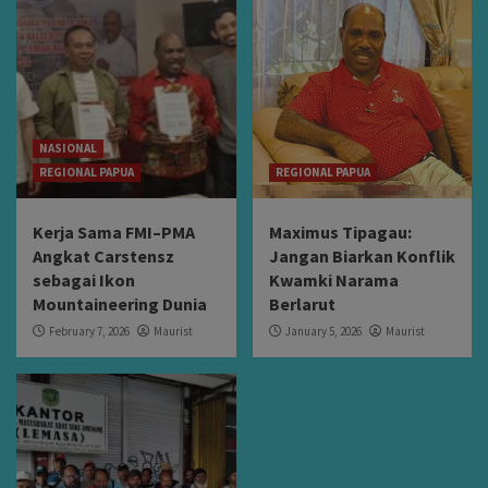
NASIONAL
REGIONAL PAPUA
REGIONAL PAPUA
Kerja Sama FMI–PMA
Maximus Tipagau:
Angkat Carstensz
Jangan Biarkan Konflik
sebagai Ikon
Kwamki Narama
Mountaineering Dunia
Berlarut
February 7, 2026
Maurist
January 5, 2026
Maurist