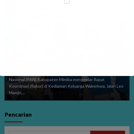
POLITIK
REGIONAL PAPUA
Menjelang Pemilu 2029, PAN Mimika Perkuat
Konsolidasi Internal
November 30, 2025
Maurist
TIMIKA, PE – Dewan Pimpinan Daerah (DPD) Partai Amanat
Nasional (PAN) Kabupaten Mimika menggelar Rapat
Koordinasi (Rakor) di Kediaman Keluarga Wakerkwa, Jalan Leo
Mamiri,...
Pencarian