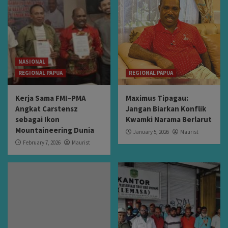
NASIONAL
REGIONAL PAPUA
REGIONAL PAPUA
Kerja Sama FMI–PMA
Maximus Tipagau:
Angkat Carstensz
Jangan Biarkan Konflik
sebagai Ikon
Kwamki Narama Berlarut
Mountaineering Dunia
January 5, 2026
Maurist
February 7, 2026
Maurist