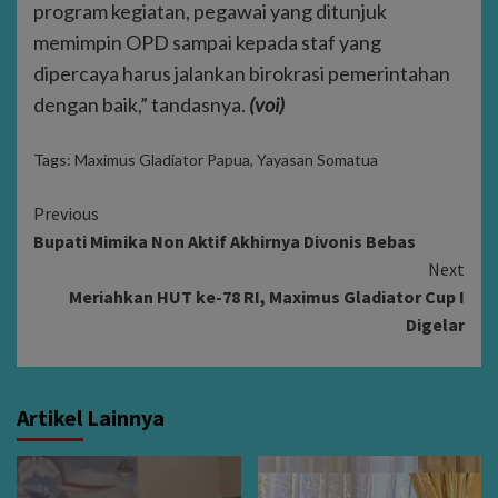
program kegiatan, pegawai yang ditunjuk
memimpin OPD sampai kepada staf yang
dipercaya harus jalankan birokrasi pemerintahan
dengan baik,” tandasnya.
(voi)
Tags:
Maximus Gladiator Papua
,
Yayasan Somatua
Continue
Previous
Bupati Mimika Non Aktif Akhirnya Divonis Bebas
Reading
Next
Meriahkan HUT ke-78 RI, Maximus Gladiator Cup I
Digelar
Artikel Lainnya