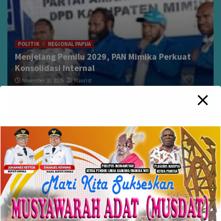
POLITIK
REGIONAL PAPUA
Menjelang Pemilu 2029, PAN Mimika Perkuat
Konsolidasi Internal
November 30, 2025
Maurist
TIMIKA, PE – Dewan Pimpinan Daerah (DPD) Partai Amanat
Nasional (PAN) Kabupaten Mimika menggelar Rapat
Koordinasi (Rakor) di Kediaman Keluarga Wakerkwa, Jalan Leo
Mamiri,...
Pencarian
Cari