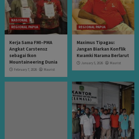
NASIONAL
REGIONAL PAPUA
REGIONAL PAPUA
Kerja Sama FMI–PMA
Maximus Tipagau:
Angkat Carstensz
Jangan Biarkan Konflik
sebagai Ikon
Kwamki Narama Berlarut
Mountaineering Dunia
January 5, 2026
Maurist
February 7, 2026
Maurist