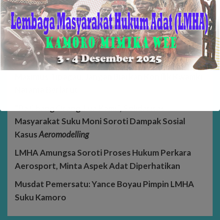
Post Terbaru
Kerja Sama FMI–PMA Angkat Carstensz sebagai
Ikon Mountaineering Dunia
Maximus Tipagau: Jangan Biarkan Konflik Kwamki
Narama Berlarut
“Pa Chang Orang Tua Kami”, Solidaritas
Masyarakat Suku Moni Soroti Dampak Sosial
Kasus
Aeromodelling
LMHA Amungsa Soroti Proses Hukum Perkara
Aerosport, Minta Aspek Adat Diperhatikan
Musdat Pemersatu: Yance Boyau Pimpin LMHA
Suku Kamoro