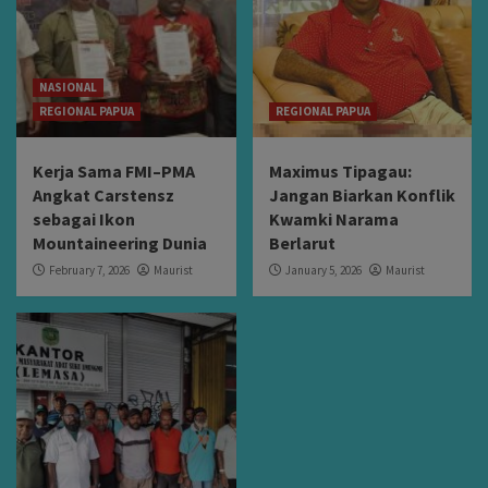
NASIONAL
REGIONAL PAPUA
REGIONAL PAPUA
Kerja Sama FMI–PMA
Maximus Tipagau:
Angkat Carstensz
Jangan Biarkan Konflik
sebagai Ikon
Kwamki Narama
Mountaineering Dunia
Berlarut
February 7, 2026
Maurist
January 5, 2026
Maurist