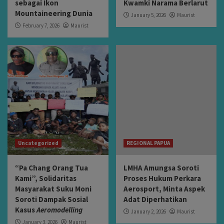
sebagai Ikon
Kwamki Narama Berlarut
Mountaineering Dunia
January 5, 2026
Maurist
February 7, 2026
Maurist
Uncategorized
REGIONAL PAPUA
“Pa Chang Orang Tua
LMHA Amungsa Soroti
Kami”, Solidaritas
Proses Hukum Perkara
Masyarakat Suku Moni
Aerosport, Minta Aspek
Soroti Dampak Sosial
Adat Diperhatikan
Kasus
Aeromodelling
January 2, 2026
Maurist
January 3, 2026
Maurist