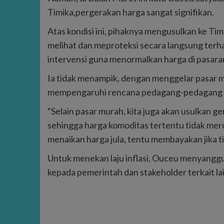
Timika,pergerakan harga sangat signifikan.
Atas kondisi ini, pihaknya mengusulkan ke Ti
melihat dan meproteksi secara langsung ter
intervensi guna menormalkan harga di pasara
Ia tidak menampik, dengan menggelar pasar mu
mempengaruhi rencana pedagang-pedagang b
“Selain pasar murah, kita juga akan usulkan g
sehingga harga komoditas tertentu tidak me
menaikan harga jula, tentu membayakan jika ti
Untuk menekan laju inflasi, Ouceu menyanggu
kepada pemerintah dan stakeholder terkait la