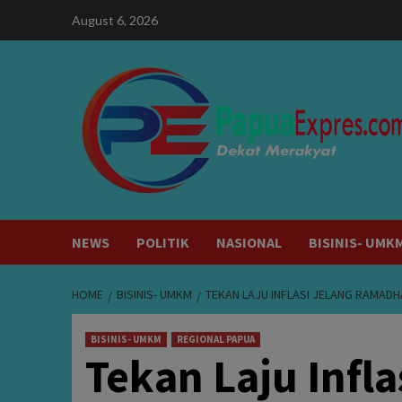
Skip
August 6, 2026
to
content
NEWS
POLITIK
NASIONAL
BISINIS- UMK
HOME
BISINIS- UMKM
TEKAN LAJU INFLASI JELANG RAMADH
BISINIS- UMKM
REGIONAL PAPUA
Tekan Laju Infl