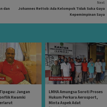
Next
an dan
Johannes Rettob: Ada Kelompok Tidak Suka Gaya
Kepemimpinan Saya
PUA
REGIONAL PAPUA
Tipagau: Jangan
LMHA Amungsa Soroti Proses
onflik Kwamki
Hukum Perkara Aerosport,
erlarut
Minta Aspek Adat