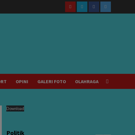
Youtube
Vimeo
Facebook
Twitter
ORT
OPINI
GALERI FOTO
OLAHRAGA
Download
Politik