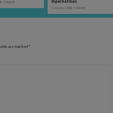
Diperhatikan
26
Maurist
January 2, 2026
Maurist
ields are marked
*