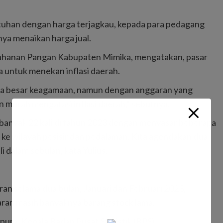
uhan dengan harga terjagkau, kepada para pedagang
ya menaikan harga jual.
etahanan Pangan Kabupaten Mimika, mengatakan, pasar
 untuk menekan inflasi daerah.
aya besar keagamaan, namun dengan anggaran yang
 murah mengatasi inflasi daerah,” sebutnya.
anyak 22 kali di tahun 2023 dengan menyasar beberapa
a ke wilayah pesisir dan pedalaman. Kita agendakan dua
li dalam sebulan, kata Yulius.
aran selama dua bulan, Januari dan Februari 2023,
ran masih banyaknya barang stock lama.
pura, Kepala Badan Pusat Statistik (BPS)