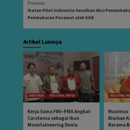
Continue
Previous
Ikatan Pilot Indonesia Sesalkan Aksi Penembak
Reading
Pembakaran Pesawat oleh KKB
Artikel Lainnya
NASIONAL
REGIONAL PAPUA
REGIONAL PA
Kerja Sama FMI–PMA Angkat
Maximus 
Carstensz sebagai Ikon
Biarkan K
Mountaineering Dunia
Narama B