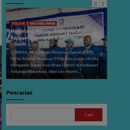
POLITIK
Sidang 
i
2024, V
POLITIK
REGIONAL PAPUA
Menjelang Pemilu 2029, PAN Mimika
Dibeber
Perkuat Konsolidasi Internal
January 15,
November 30, 2025
Maurist
PE,MIMIK
TIMIKA, PE – Dewan Pimpinan Daerah (DPD)
Perselisi
Partai Amanat Nasional (PAN) Kabupaten Mimika
dan Wakil
menggelar Rapat Koordinasi (Rakor) di Kediaman
272/PHPU.
Keluarga Wakerkwa, Jalan Leo Mamiri,...
Selasa (14/
Pencarian
Cari