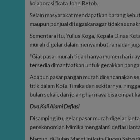
kolaborasi,”kata John Retob.
Selain masyarakat mendapatkan barang kebut
maupun penjual ditegaskanagar tidak seenakn
Sementara itu, Yulius Koga, Kepala Dinas K
murah digelar dalam menyambut ramadan juga
“Giat pasar murah tidak hanya momen hari r
tersedia dimanfaatkan untuk gerakkan pangan
Adapun pasar pangan murah direncanakan seb
titik dalam Kota Timika dan sekitarnya, hingg
bulan sekali, dan jelang hari raya bisa empat ka
Dua Kali Alami Deflasi
Disamping itu, gelar pasar murah digelar lant
perekonomian Mimika mengalami deflasi lanta
Namun, di Bulan Maret ini kata Ouceu Satyadi