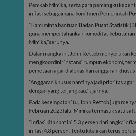
Pemkab Mimika, serta para pemangku kepenti
inflasi sebagaimana komitmen Pemerintah Pu
“Kami minta bantuan Badan Pusat Statistik (B
guna mempertahankan komoditas kebutuhan 
Mimika,”serunya.
Dalam rangka ini, John Rettob menyerukan ke
mengkoordinir instansi rumpun ekonomi, ter
pemetaan agar dialokasikan anggaran khusus 
“Anggaran khusus nantinya jadi prioritas ag
dengan yang terjangkau,” ujarnya.
Pada kesempatan itu, John Rettob juga meny
Februari 2023 lalu, Mimika termasuk satu satu
“Inflasi kita saat ini 5,3 persen dari angka inf
inflasi 4,8 persen. Tentu kita akan terus ber