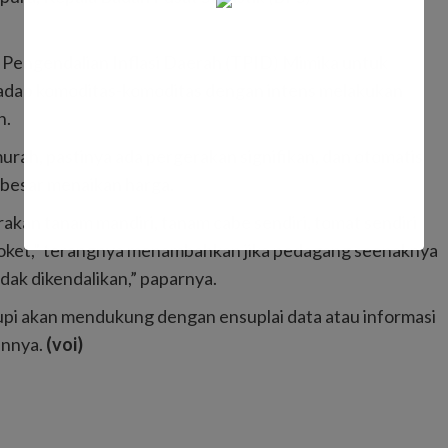
m Pengendalian Inflasi Daerah (TPID) Mimika untuk
hadap komoditas-komoditas dengan intens melakukan
n.
rah, pastinya ada pergerakan signifikan, dan otomatis
esar menaikan harga.
erakan tanam mandiri, tanam cabe sendiri, tomat sendiri
roket,” terangnya menambahkan jika pedagang seenaknya
dak dikendalikan,” paparnya.
pi akan mendukung dengan ensuplai data atau informasi
innya.
(voi)