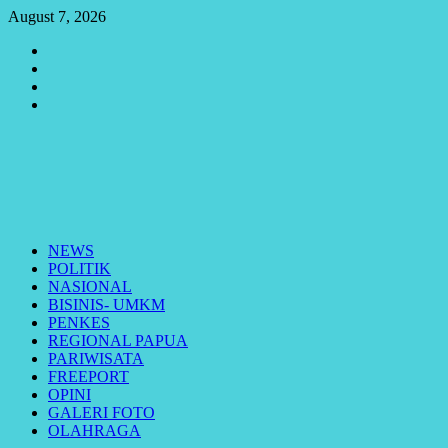
Skip
August 7, 2026
to
Youtube
content
Vimeo
Facebook
Twitter
Primary
Menu
NEWS
POLITIK
NASIONAL
BISINIS- UMKM
PENKES
REGIONAL PAPUA
PARIWISATA
FREEPORT
OPINI
GALERI FOTO
OLAHRAGA