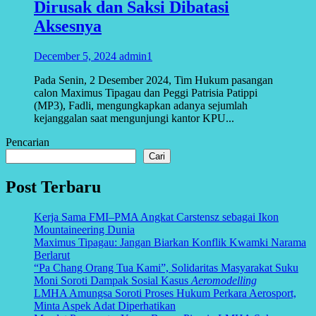
Dirusak dan Saksi Dibatasi
Aksesnya
December 5, 2024
admin1
Pada Senin, 2 Desember 2024, Tim Hukum pasangan
calon Maximus Tipagau dan Peggi Patrisia Patippi
(MP3), Fadli, mengungkapkan adanya sejumlah
kejanggalan saat mengunjungi kantor KPU...
Pencarian
Cari
Post Terbaru
Kerja Sama FMI–PMA Angkat Carstensz sebagai Ikon
Mountaineering Dunia
Maximus Tipagau: Jangan Biarkan Konflik Kwamki Narama
Berlarut
“Pa Chang Orang Tua Kami”, Solidaritas Masyarakat Suku
Moni Soroti Dampak Sosial Kasus
Aeromodelling
LMHA Amungsa Soroti Proses Hukum Perkara Aerosport,
Minta Aspek Adat Diperhatikan