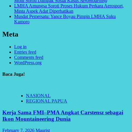
Moni Soroti Dampak Sosial Kasus
Aeromodelling
LMHA Amungsa Soroti Proses Hukum Perkara Aerosport,
Minta Aspek Adat Diperhatikan
Musdat Pemersatu: Yance Boyau Pimpin LMHA Suku
Kamoro
Meta
Log in
Entries feed
Comments feed
WordPress.org
Baca Juga!
NASIONAL
REGIONAL PAPUA
Kerja Sama FMI–PMA Angkat Carstensz sebagai
Ikon Mountaineering Dunia
February 7, 2026
Maurist