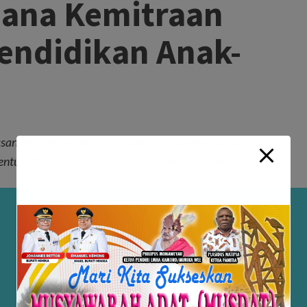
Dana Kemitraan
endidikan Anak-
asan Pemberdayaan Masyarakat Amungme dan Kamoro
um Hari Pendidikan Nasional semakin memperkuat...