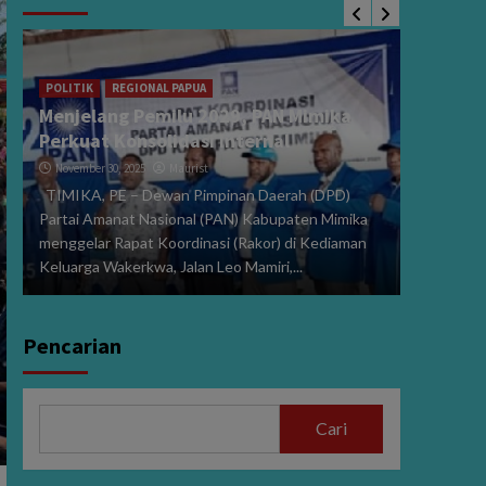
POLITIK
Sidang 
i
2024, V
POLITIK
REGIONAL PAPUA
Menjelang Pemilu 2029, PAN Mimika
Dibeber
Perkuat Konsolidasi Internal
January 15
November 30, 2025
Maurist
PE,MIMIK
TIMIKA, PE – Dewan Pimpinan Daerah (DPD)
Perselisi
Partai Amanat Nasional (PAN) Kabupaten Mimika
dan Wakil
menggelar Rapat Koordinasi (Rakor) di Kediaman
272/PHPU.
Keluarga Wakerkwa, Jalan Leo Mamiri,...
Selasa (14/
Pencarian
Cari