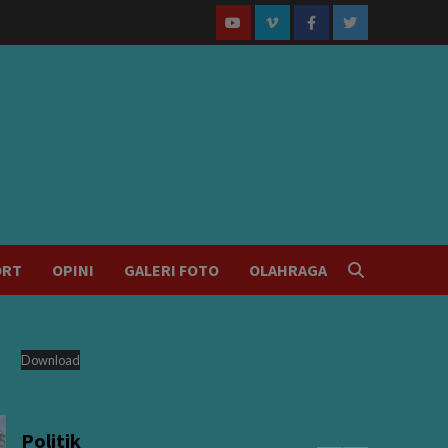
Youtube
Vimeo
Facebook
Twitter
ORT
OPINI
GALERI FOTO
OLAHRAGA
Download
Politik