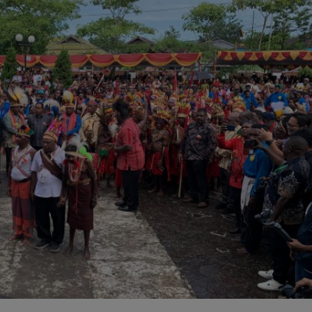
POLITIK
Kejanggalan dan Dugaan Pelanggaran
Prosedur di Pilkada Mimika 2024:
Kotak Suara Dirusak dan Saksi Dibatas
Aksesnya
December 5, 2024
admin1
Pada Senin, 2 Desember 2024, Tim Hukum
pasangan calon Maximus Tipagau dan Peggi
Patrisia Patippi (MP3), Fadli, mengungkapkan
adanya sejumlah kejanggalan saat mengunjungi
kantor KPU...