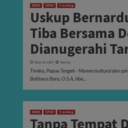
NEWS
OPINI
Trending
Uskup Bernardu
Tiba Bersama D
Dianugerahi Ta
May 14, 2025
Nanda
Timika, Papua Tengah - Momen kultural dan spiri
Bofitwos Baru, O.S.A, tiba...
NEWS
OPINI
Trending
Tanpa Tempat 