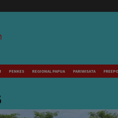
modal-check
M
PENKES
REGIONAL PAPUA
PARIWISATA
FREEP
5