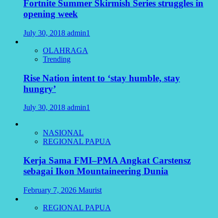
Fortnite Summer Skirmish Series struggles in
opening week
July 30, 2018
admin1
OLAHRAGA
Trending
Rise Nation intent to ‘stay humble, stay
hungry’
July 30, 2018
admin1
NASIONAL
REGIONAL PAPUA
Kerja Sama FMI–PMA Angkat Carstensz
sebagai Ikon Mountaineering Dunia
February 7, 2026
Maurist
REGIONAL PAPUA