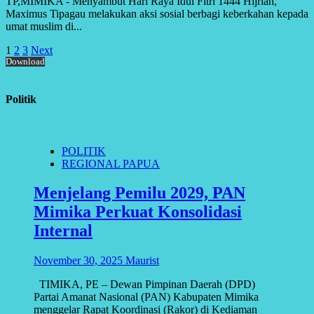
TP,MIMIKA - Menyambut Hari Raya Idul Fitri 1444 Hijriah,
Maximus Tipagau melakukan aksi sosial berbagi keberkahan kepada
umat muslim di...
Posts
1
2
3
Next
Download
pagination
Politik
POLITIK
REGIONAL PAPUA
Menjelang Pemilu 2029, PAN
Mimika Perkuat Konsolidasi
Internal
November 30, 2025
Maurist
TIMIKA, PE – Dewan Pimpinan Daerah (DPD)
Partai Amanat Nasional (PAN) Kabupaten Mimika
menggelar Rapat Koordinasi (Rakor) di Kediaman