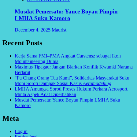
Musdat Pemersatu: Yance Boyau Pimpin
LMHA Suku Kamoro
December 4, 2025
Maurist
Recent Posts
Kerja Sama FMI–PMA Angkat Carstensz sebagai Ikon
Mountaineering Dunia
Maximus Tipagau: Jangan Biarkan Konflik Kwamki Narama
Berlarut
“Pa Chang Orang Tua Kami”, Solidaritas Masyarakat Suku
Moni Soroti Dampak Sosial Kasus
Aeromodelling
LMHA Amungsa Soroti Proses Hukum Perkara Aerosport,
Minta Aspek Adat Diperhatikan
Musdat Pemersatu: Yance Boyau Pimpin LMHA Suku
Kamoro
Meta
Log in
Entries feed