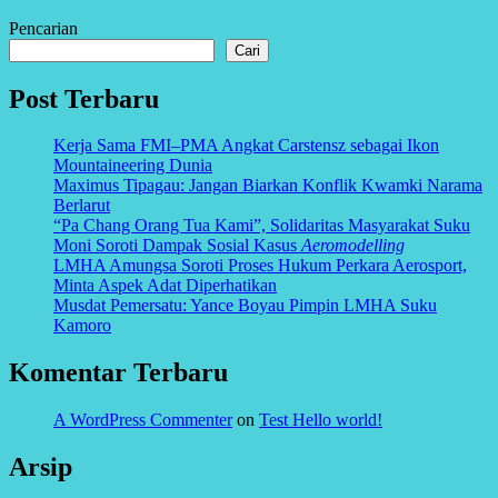
Pencarian
Cari
Post Terbaru
Kerja Sama FMI–PMA Angkat Carstensz sebagai Ikon
Mountaineering Dunia
Maximus Tipagau: Jangan Biarkan Konflik Kwamki Narama
Berlarut
“Pa Chang Orang Tua Kami”, Solidaritas Masyarakat Suku
Moni Soroti Dampak Sosial Kasus
Aeromodelling
LMHA Amungsa Soroti Proses Hukum Perkara Aerosport,
Minta Aspek Adat Diperhatikan
Musdat Pemersatu: Yance Boyau Pimpin LMHA Suku
Kamoro
Komentar Terbaru
A WordPress Commenter
on
Test Hello world!
Arsip