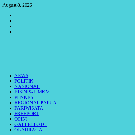
Skip
August 8, 2026
to
Youtube
content
Vimeo
Facebook
Twitter
Primary
Menu
NEWS
POLITIK
NASIONAL
BISINIS- UMKM
PENKES
REGIONAL PAPUA
PARIWISATA
FREEPORT
OPINI
GALERI FOTO
OLAHRAGA