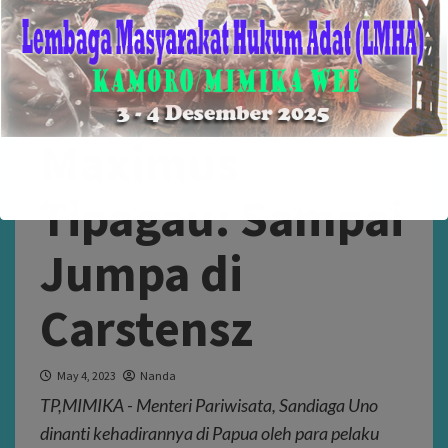
Sandiaga Uno
Ketemu
Maximus
Tipagau: Sampai
Jumpa di
Carstensz
May 4, 2023
Nanda
TP,MIMIKA - Menteri Pariwisata, Sandiaga Uno
dinanti kehadirannya di Papua oleh para pelaku