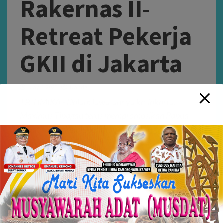
Rakernas II-
Retreat Pekerja
GKII di Jakarta
May 6, 2023
Nanda
TP, TIMIKA - Dalam lawatannya ke Jakarta,
Maximus Tipagau terus mempromosikan Papua
lewat serangkaian kegiatan yang diikutnya. Setelah
bertemu dengan...
NASIONAL
PARIWISATA
REGIONAL PAPUA
Menpar