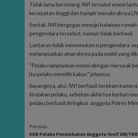
Tidak lama berselang JWI tersulut emosi la
kecepatan tinggi dan hampir menabraknya (J
Sontak JWI bergegas menuju halaman rumah 
pengendara tersebut, namun tidak berhasil.
Lantaran tidak menemukan si pengendara sepe
melampiaskan amarahnya pada mobil yang d
“Pelaku lampiaskan emosi dengan merusak bod
itu pelaku memilih kabur,” jelasnya.
Sayangnya, aksi JWI berhasil terekam kamera 
tindakan pelaku, sebelum akhirnya korban mem
pelaku berhasil diringkus anggota Polres Mimi
Continue
Previous
KKB Pelaku Penembakan Anggota Yonif 305/TKR
Reading