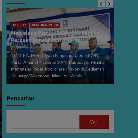
POLITIK
Sidang 
i
2024, V
POLITIK
REGIONAL PAPUA
Menjelang Pemilu 2029, PAN Mimika
Dibeber
Perkuat Konsolidasi Internal
January 15
November 30, 2025
Maurist
PE,MIMIK
TIMIKA, PE – Dewan Pimpinan Daerah (DPD)
Perselisi
Partai Amanat Nasional (PAN) Kabupaten Mimika
dan Wakil
menggelar Rapat Koordinasi (Rakor) di Kediaman
272/PHPU.
Keluarga Wakerkwa, Jalan Leo Mamiri,...
Selasa (14/
Pencarian
Cari