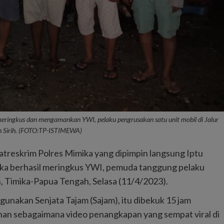
ringkus dan mengamankan YWI, pelaku pengrusakan satu unit mobil di Jalur
n Sirih. (FOTO:TP-ISTIMEWA)
reskrim Polres Mimika yang dipimpin langsung Iptu
ka berhasil meringkus YWI, pemuda tanggung pelaku
h, Timika-Papua Tengah, Selasa (11/4/2023).
nakan Senjata Tajam (Sajam), itu dibekuk 15 jam
nan sebagaimana video penangkapan yang sempat viral di