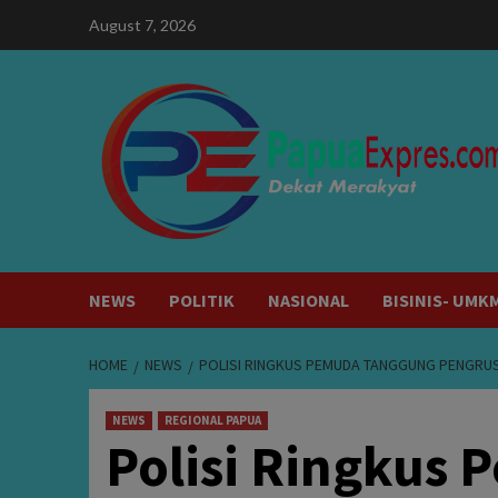
Skip
August 7, 2026
to
content
NEWS
POLITIK
NASIONAL
BISINIS- UMK
HOME
NEWS
POLISI RINGKUS PEMUDA TANGGUNG PENGRUSA
NEWS
REGIONAL PAPUA
Polisi Ringkus