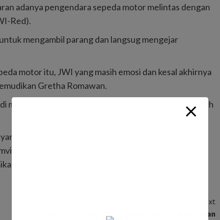
ntaran adanya pengendara sepeda motor melintas dengan
WI-Red).
untuk mengambil parang dan langsug mengejar
da motor itu, JWI yang masih emosi dan kesal akhirnya
ikemudikan Gretha Romawan.
i mobil korban bagian kiri menggunakan parang, setelah
yang dipasang di mobil korban, sehingga jelas merekam
viralkannya ke berbagai platform media sosial, dan
ka. (voi)
Next
Jelang Idul Fitri, Gerhana Matahari Hibrida Akan