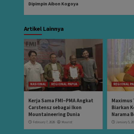
Dipimpin Aibon Kogoya
Artikel Lainnya
NASIONAL
REGIONAL PAPUA
REGIONAL PA
Kerja Sama FMI–PMA Angkat
Maximus 
Carstensz sebagai Ikon
Biarkan K
Mountaineering Dunia
Narama B
February 7, 2026
Maurist
January 5, 2