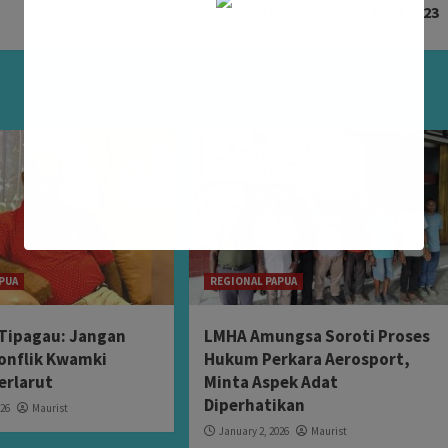
Terjadi pada 20 April 2023
PUA
REGIONAL PAPUA
Tipagau: Jangan
LMHA Amungsa Soroti Proses
onflik Kwamki
Hukum Perkara Aerosport,
erlarut
Minta Aspek Adat
Diperhatikan
026
Maurist
January 2, 2026
Maurist