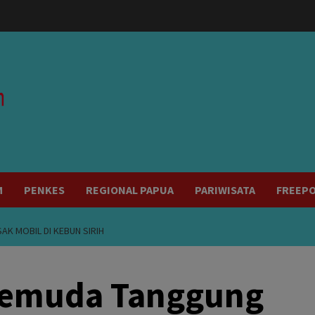
modal-check
M
PENKES
REGIONAL PAPUA
PARIWISATA
FREEP
K MOBIL DI KEBUN SIRIH
 Pemuda Tanggung