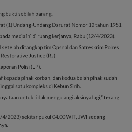
g bukti sebilah parang.
Ayat (1) Undang-Undang Darurat Nomor 12 tahun 1951.
da media ini di ruang kerjanya, Rabu (12/4/2023).
 setelah ditangkap tim Opsnal dan Satreskrim Polres
estorative Justice (RJ).
aporan Polisi (LP).
af kepada pihak korban, dan kedua belah pihak sudah
inggal satu kompleks di Kebun Sirih.
nyataan untuk tidak mengulangi aksinya lagi,” terang
1/4/2023) sekitar pukul 04.00 WIT, JWI sedang
nya.