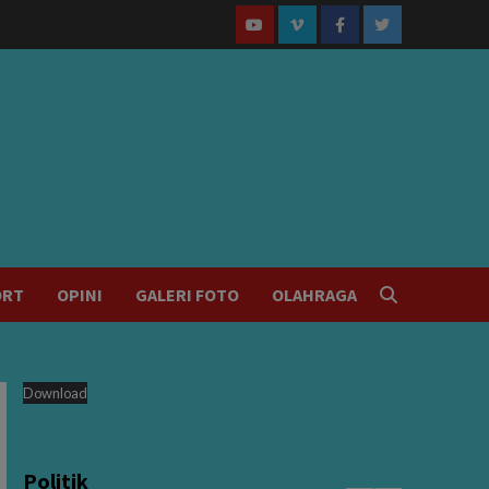
Youtube
Vimeo
Facebook
Twitter
ORT
OPINI
GALERI FOTO
OLAHRAGA
Download
Politik