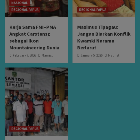
NASIONAL
REGIONAL PAPUA
REGIONAL PAPUA
Kerja Sama FMI–PMA
Maximus Tipagau:
Angkat Carstensz
Jangan Biarkan Konflik
sebagai Ikon
Kwamki Narama
Mountaineering Dunia
Berlarut
February 7, 2026
Maurist
January 5, 2026
Maurist
REGIONAL PAPUA