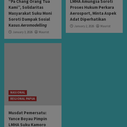
“Pa Chang Orang Tua
LMHA Amungsa Soroti
Kami”, Solidaritas
Proses Hukum Perkara
Masyarakat Suku Moni
Aerosport, Minta Aspek
Soroti Dampak Sosial
Adat Diperhatikan
Kasus
Aeromodelling
January 2, 2026
Maurist
January 3, 2026
Maurist
NASIONAL
REGIONAL PAPUA
Musdat Pemersatu:
Yance Boyau Pimpin
LMHA Suku Kamoro