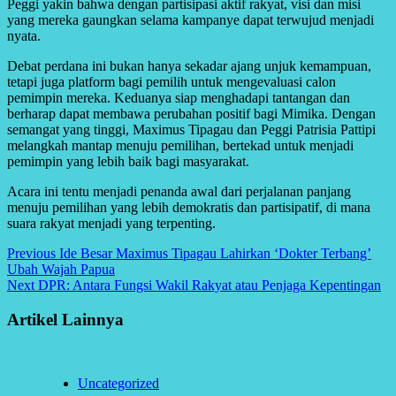
Peggi yakin bahwa dengan partisipasi aktif rakyat, visi dan misi
yang mereka gaungkan selama kampanye dapat terwujud menjadi
nyata.
Debat perdana ini bukan hanya sekadar ajang unjuk kemampuan,
tetapi juga platform bagi pemilih untuk mengevaluasi calon
pemimpin mereka. Keduanya siap menghadapi tantangan dan
berharap dapat membawa perubahan positif bagi Mimika. Dengan
semangat yang tinggi, Maximus Tipagau dan Peggi Patrisia Pattipi
melangkah mantap menuju pemilihan, bertekad untuk menjadi
pemimpin yang lebih baik bagi masyarakat.
Acara ini tentu menjadi penanda awal dari perjalanan panjang
menuju pemilihan yang lebih demokratis dan partisipatif, di mana
suara rakyat menjadi yang terpenting.
Continue
Previous
Ide Besar Maximus Tipagau Lahirkan ‘Dokter Terbang’
Ubah Wajah Papua
Reading
Next
DPR: Antara Fungsi Wakil Rakyat atau Penjaga Kepentingan
Artikel Lainnya
Uncategorized