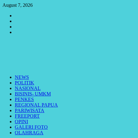
Skip
August 7, 2026
to
Youtube
content
Vimeo
Facebook
Twitter
Primary
Menu
NEWS
POLITIK
NASIONAL
BISINIS- UMKM
PENKES
REGIONAL PAPUA
PARIWISATA
FREEPORT
OPINI
GALERI FOTO
OLAHRAGA