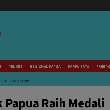
modal-check
M
PENKES
REGIONAL PAPUA
PARIWISATA
FREEP
ALI PERAK DI FILIPINA
ik Papua Raih Medali