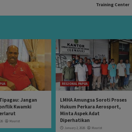
Training Center
PUA
REGIONAL PAPUA
Tipagau: Jangan
LMHA Amungsa Soroti Proses
onflik Kwamki
Hukum Perkara Aerosport,
erlarut
Minta Aspek Adat
Diperhatikan
026
Maurist
January 2, 2026
Maurist