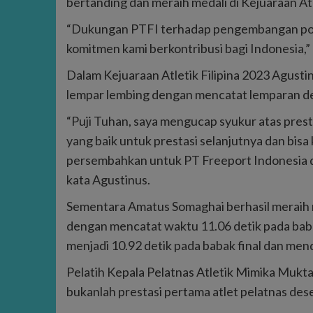
bertanding dan meraih medali di Kejuaraan Atl
“Dukungan PTFI terhadap pengembangan poten
komitmen kami berkontribusi bagi Indonesia,” 
Dalam Kejuaraan Atletik Filipina 2023 Agus
lempar lembing dengan mencatat lemparan de
“Puji Tuhan, saya mengucap syukur atas prest
yang baik untuk prestasi selanjutnya dan bisa
persembahkan untuk PT Freeport Indonesia 
kata Agustinus.
Sementara Amatus Somaghai berhasil meraih m
dengan mencatat waktu 11.06 detik pada babak
menjadi 10.92 detik pada babak final dan men
Pelatih Kepala Pelatnas Atletik Mimika Mukta
bukanlah prestasi pertama atlet pelatnas dese