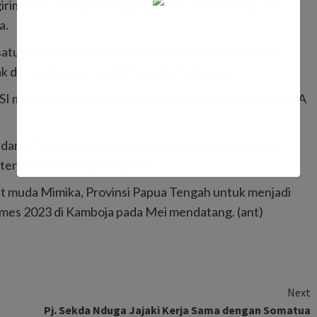
rim atlet lempar lembing Agustinus Abadi Ndiken ke
a.
atu-satunya atlet pelatnas desentralisasi Mimika di
ak dengan lemparan 68,93 meter,” katanya.
SI merekrut Agustinus untuk bergabung di pelatnas SEA
SI dan PTFI membina potensi para atlet muda Mimika
ernasional mereka,” ujarnya.
et muda Mimika, Provinsi Papua Tengah untuk menjadi
ames 2023 di Kamboja pada Mei mendatang. (ant)
Next
Pj. Sekda Nduga Jajaki Kerja Sama dengan Somatua