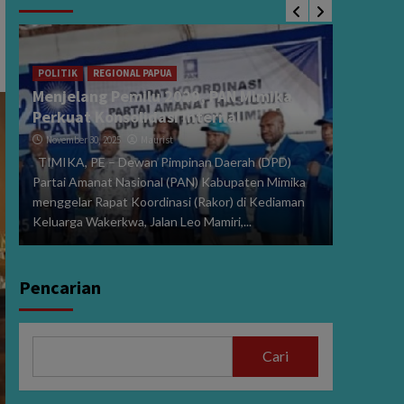
POLITIK
Sidang 
i
2024, V
POLITIK
REGIONAL PAPUA
Menjelang Pemilu 2029, PAN Mimika
Dibeber
Perkuat Konsolidasi Internal
January 15
November 30, 2025
Maurist
PE,MIMIK
TIMIKA, PE – Dewan Pimpinan Daerah (DPD)
Perselisi
Partai Amanat Nasional (PAN) Kabupaten Mimika
dan Wakil
menggelar Rapat Koordinasi (Rakor) di Kediaman
272/PHPU.
Keluarga Wakerkwa, Jalan Leo Mamiri,...
Selasa (14/
Pencarian
Cari