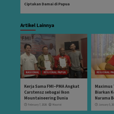
Reading
Ciptakan Damai di Papua
Artikel Lainnya
NASIONAL
REGIONAL PAPUA
REGIONAL PA
Kerja Sama FMI–PMA Angkat
Maximus 
Carstensz sebagai Ikon
Biarkan K
Mountaineering Dunia
Narama B
February 7, 2026
Maurist
January 5, 2