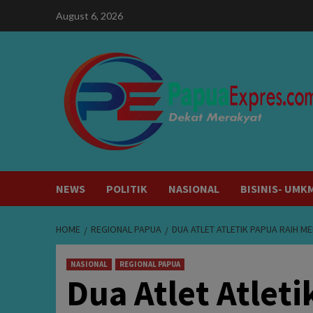
Skip
August 6, 2026
to
content
NEWS
POLITIK
NASIONAL
BISINIS- UMK
HOME
REGIONAL PAPUA
DUA ATLET ATLETIK PAPUA RAIH MED
NASIONAL
REGIONAL PAPUA
Dua Atlet Atlet