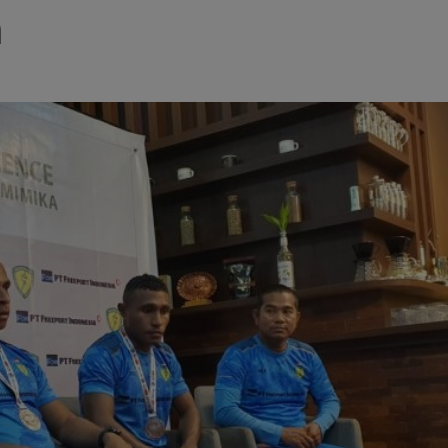
a
POLITIK
Kejanggalan dan Dugaan Pelanggaran
Prosedur di Pilkada Mimika 2024:
Kotak Suara Dirusak dan Saksi Dibatas
Aksesnya
December 5, 2024
admin1
Pada Senin, 2 Desember 2024, Tim Hukum
pasangan calon Maximus Tipagau dan Peggi
Patrisia Patippi (MP3), Fadli, mengungkapkan
adanya sejumlah kejanggalan saat mengunjungi
kantor KPU...