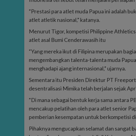
“Prestasi para atlet muda Papua ini adalah bu
atlet atletik nasional,” katanya.
Menurut Tigor, kompetisi Philippine Athleti
atlet asal Bumi Cenderawasih itu
“Yang mereka ikut di Filipina merupakan bagi
mengembangkan talenta-talenta muda Papua
menghadapi ajang internasional,” ujarnya.
Sementara itu Presiden Direktur PT Freepor
desentralisasi Mimika telah berjalan sejak Apr
“Di mana sebagai bentuk kerja sama antara 
mencakup pelatihan oleh para atlet senior Pap
pemberian kesempatan untuk berkompetisi di t
Pihaknya mengucapkan selamat dan sangat ban