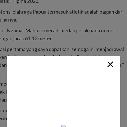
etik Filipina 2023.
si olahraga Papua termasuk atletik adalah bagian dari
ujarnya.
tinus Ngamar Mahuze meraih medali perak pada nomor
ngan jarak 61.12 meter.
asi pertama yang saya dapatkan, semoga ini menjadi awal
 kembali membanggakan Indonesia. Prestasi ini saya
dan PB PASI, termasuk
support
dari semua jajaran pelatih,”
edali perak pada lomba lari nomor 100 meter putra
 kualifikasi dan ia berhasil memperbaiki waktunya
dapat medali perak.
r mengatakan prestasi yang didapat atlet Papua
ntralisasi Mimika di kancah internasional.