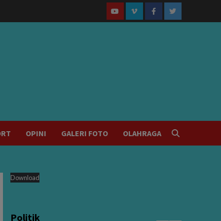
Youtube
Vimeo
Facebook
Twitter
ORT
OPINI
GALERI FOTO
OLAHRAGA
Download
Politik