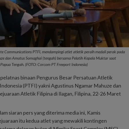
te Communications PTFI, mendampingi atlet atletik peraih medali perak pada
huze dan Amatus Somaghai (tengah) bersama Pelatih Kepala Muktar saat
,Papua Tengah. (FOTO: Corcom PT Freeport Indonesia)
i pelatnas binaan Pengurus Besar Persatuan Atletik
t Indonesia (PTFI) yakni Agustinus Ngamar Mahuze dan
araan Atletik Filipina di Ilagan, Filipina, 22-26 Maret
m siaran pers yang diterima media ini, Kamis
uaraan itu kedua atlet yang mewakili kontingen
 selama delapan bulan di Mimika Sport Complex (MSC).