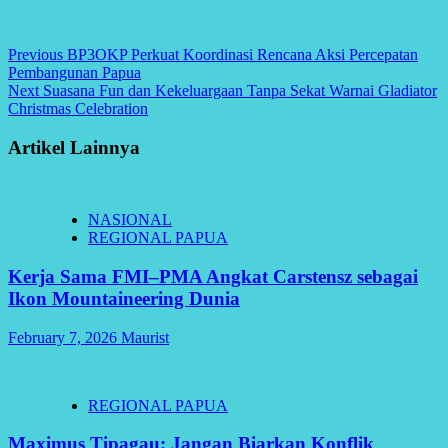
Continue
Previous
BP3OKP Perkuat Koordinasi Rencana Aksi Percepatan
Pembangunan Papua
Reading
Next
Suasana Fun dan Kekeluargaan Tanpa Sekat Warnai Gladiator
Christmas Celebration
Artikel Lainnya
NASIONAL
REGIONAL PAPUA
Kerja Sama FMI–PMA Angkat Carstensz sebagai
Ikon Mountaineering Dunia
February 7, 2026
Maurist
REGIONAL PAPUA
Maximus Tipagau: Jangan Biarkan Konflik