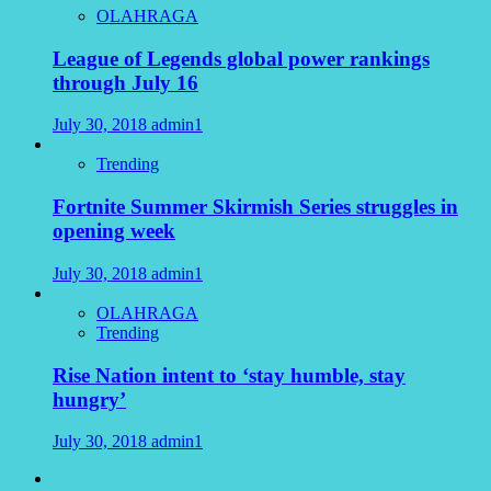
OLAHRAGA
League of Legends global power rankings
through July 16
July 30, 2018
admin1
Trending
Fortnite Summer Skirmish Series struggles in
opening week
July 30, 2018
admin1
OLAHRAGA
Trending
Rise Nation intent to ‘stay humble, stay
hungry’
July 30, 2018
admin1