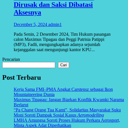
Dirusak dan Saksi Dibatasi
Aksesnya
December 5, 2024
admin1
Pada Senin, 2 Desember 2024, Tim Hukum pasangan
calon Maximus Tipagau dan Peggi Patrisia Patippi
(MP3), Fadli, mengungkapkan adanya sejumlah
kejanggalan saat mengunjungi kantor KPU...
Pencarian
Cari
Post Terbaru
Kerja Sama FMI–PMA Angkat Carstensz sebagai Ikon
Mountaineering Dunia
Maximus Tipagau: Jangan Biarkan Konflik Kwamki Narama
Berlarut
“Pa Chang Orang Tua Kami”, Solidaritas Masyarakat Suku
Moni Soroti Dampak Sosial Kasus
Aeromodelling
LMHA Amungsa Soroti Proses Hukum Perkara Aerosport,
Minta Aspek Adat Diperhatikan