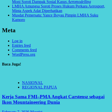
Moni Soroti Dampak Sosial Kasus
Aeromodelling
LMHA Amungsa Soroti Proses Hukum Perkara Aerosport,
Minta Aspek Adat Diperhatikan
Musdat Pemersatu: Yance Boyau Pimpin LMHA Suku
Kamoro
Meta
Log in
Entries feed
Comments feed
WordPress.org
Baca Juga!
NASIONAL
REGIONAL PAPUA
Kerja Sama FMI–PMA Angkat Carstensz sebagai
Ikon Mountaineering Dunia
February 7, 2026
Maurist