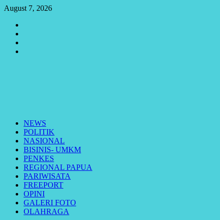
Skip
August 7, 2026
to
Youtube
content
Vimeo
Facebook
Twitter
Primary
Menu
NEWS
POLITIK
NASIONAL
BISINIS- UMKM
PENKES
REGIONAL PAPUA
PARIWISATA
FREEPORT
OPINI
GALERI FOTO
OLAHRAGA