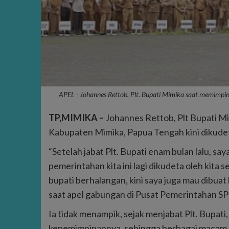
APEL - Johannes Rettob, Plt. Bupati Mimika saat memimpi
TP,MIMIKA –
Johannes Rettob, Plt Bupati M
Kabupaten Mimika, Papua Tengah kini dikudet
“Setelah jabat Plt. Bupati enam bulan lalu, s
pemerintahan kita ini lagi dikudeta oleh kita 
bupati berhalangan, kini saya juga mau dibu
saat apel gabungan di Pusat Pemerintahan SP
Ia tidak menampik, sejak menjabat Plt. Bupat
kepemimpinannya, sehingga berbagai macam c