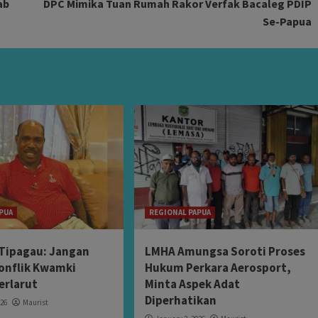
ab
DPC Mimika Tuan Rumah Rakor Verfak Bacaleg PDIP
Se-Papua
PUA
REGIONAL PAPUA
Tipagau: Jangan
LMHA Amungsa Soroti Proses
onflik Kwamki
Hukum Perkara Aerosport,
erlarut
Minta Aspek Adat
Diperhatikan
026
Maurist