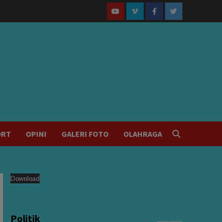
Youtube
Vimeo
Facebook
Twitter
ORT
OPINI
GALERI FOTO
OLAHRAGA
Download
Politik