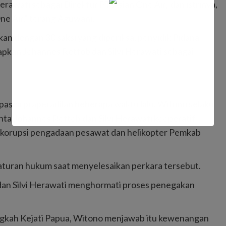
awati sebagai Direktur PT Asian One Air; dan istrinya,
ne Air,” terang Aguwani.
an dengan 30 saksi yang diperiksa, penyidik Pidana
apkan Johannes Rettob dan Silvi Herawati sebagai
pasca praperadilan beberapa waktu lalu, Witono selaku
nta Johannes Rettob dan Silvi Herawati kooperatif
n korupsi pengadaan pesawat dan helikopter Pemkab
turan hukum saat menyelesaikan perkara tersebut.
dan Silvi Herawati menghormati proses penegakan
ngkah Kejati Papua, Witono menjawab itu kewenangan