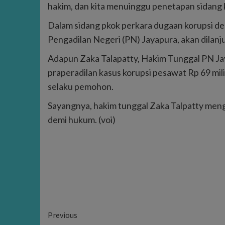
hakim, dan kita menuinggu penetapan sidang k
Dalam sidang pkok perkara dugaan korupsi de
Pengadilan Negeri (PN) Jayapura, akan dilanj
Adapun Zaka Talapatty, Hakim Tunggal PN 
praperadilan kasus korupsi pesawat Rp 69 mil
selaku pemohon.
Sayangnya, hakim tunggal Zaka Talpatty men
demi hukum. (voi)
Continue
Previous