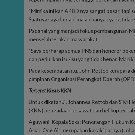
“Mimika ini kan APBD nya sangat besar, tapi s
Saatnya saya benahi malah banyak yang tidak s
Padahal yang menjadi fokus pembangunan Mim
mensejahterakan masyarakat.
“Saya berharap semua PNS dan honorer beker
dan pedulikan isu-isu yang tidak benar. Mari k
Pada kesempatan itu, John Rettob kerapa ia 
pimpinan Organisasi Perangkat Daerah (OPD) 
Terseret Kasus KKN
Untuk diketahui, Johannes Rettob dan Silvi H
(KKN) pengadaan pesawat dan helikopter ta
Aguwani, Kepala Seksi Penerangan Hukum Kej
Asian One Air merupakan kakak iparnya (Joha