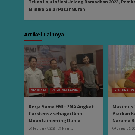
Tekan Laju Inflasi Jelang Ramadhan 2023, Pemk
Reading
Mimika Gelar Pasar Murah
Artikel Lainnya
NASIONAL
REGIONAL PAPUA
REGIONAL PA
Kerja Sama FMI–PMA Angkat
Maximus 
Carstensz sebagai Ikon
Biarkan K
Mountaineering Dunia
Narama B
February 7, 2026
Maurist
January 5, 2