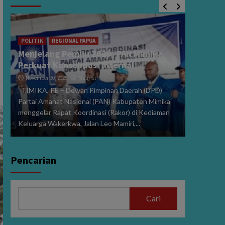
POLITIK
Sidang 
i
2024, V
POLITIK
REGIONAL PAPUA
Menjelang Pemilu 2029, PAN Mimika
Dibeber
Perkuat Konsolidasi Internal
January 15
November 30, 2025
Maurist
PE,MIMIK
TIMIKA, PE – Dewan Pimpinan Daerah (DPD)
Perselisi
Partai Amanat Nasional (PAN) Kabupaten Mimika
dan Wakil
menggelar Rapat Koordinasi (Rakor) di Kediaman
272/PHPU.
Keluarga Wakerkwa, Jalan Leo Mamiri,...
Selasa (14/
Pencarian
Cari