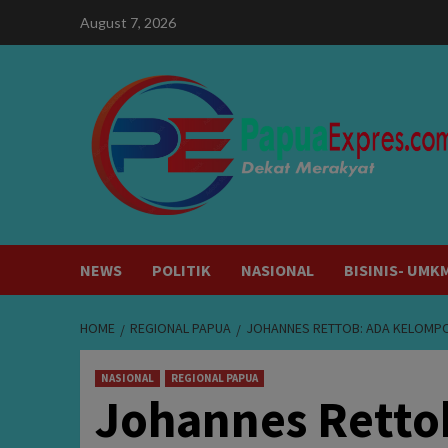
Skip
August 7, 2026
to
content
NEWS
POLITIK
NASIONAL
BISINIS- UMK
HOME
REGIONAL PAPUA
JOHANNES RETTOB: ADA KELOMPO
NASIONAL
REGIONAL PAPUA
Johannes Retto