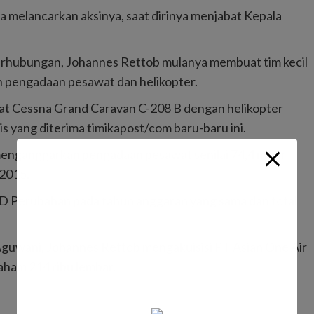
 melancarkan aksinya, saat dirinya menjabat Kepala
erhubungan, Johannes Rettob mulanya membuat tim kecil
n pengadaan pesawat dan helikopter.
at Cessna Grand Caravan C-208 B dengan helikopter
is yang diterima timikapost/com baru-baru ini.
enganggarkan pengadaan pesawat senilai 74,4 miliar
2015.
BD Perubahan pada tahun anggaran yang sama dan total
t Aguwani, Johannes Rettob mengakuisisi PT Asian One Air
saham 214 ribu lembar.