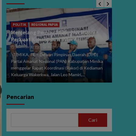
POLITIK
Sidang 
i
2024, V
POLITIK
REGIONAL PAPUA
Menjelang Pemilu 2029, PAN Mimika
Dibeber
Perkuat Konsolidasi Internal
January 15
November 30, 2025
Maurist
PE,MIMIK
TIMIKA, PE – Dewan Pimpinan Daerah (DPD)
Perselisi
Partai Amanat Nasional (PAN) Kabupaten Mimika
dan Wakil
menggelar Rapat Koordinasi (Rakor) di Kediaman
272/PHPU.
Keluarga Wakerkwa, Jalan Leo Mamiri,...
Selasa (14/
Pencarian
Cari