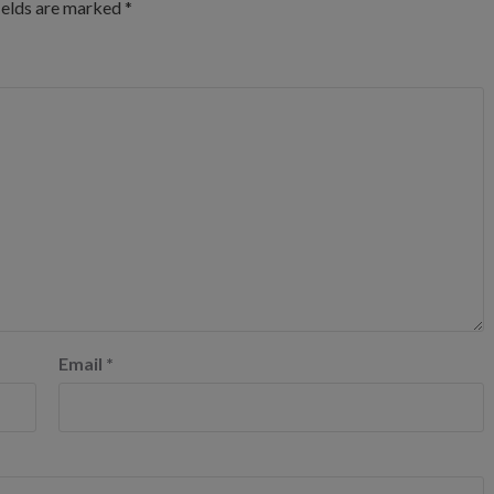
ields are marked
*
Email
*