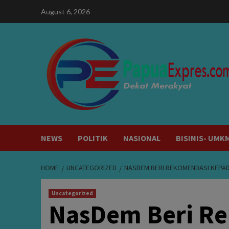
Skip
August 6, 2026
to
content
NEWS
POLITIK
NASIONAL
BISINIS- UMK
HOME
UNCATEGORIZED
NASDEM BERI REKOMENDASI KEPAD
Uncategorized
NasDem Beri R