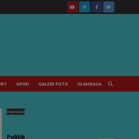
Youtube
Vimeo
Facebook
Twitter
ORT
OPINI
GALERI FOTO
OLAHRAGA
Download
Politik