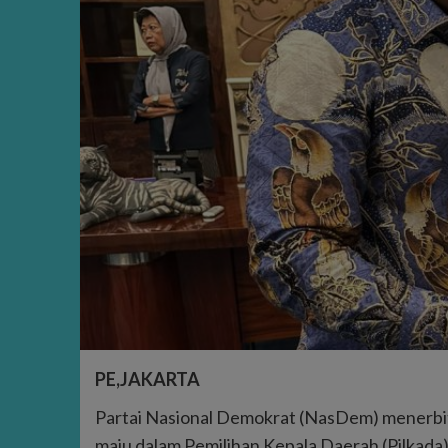
PE,JAKARTA
Partai Nasional Demokrat (NasDem) menerbi
maju dalam Pemilihan Kepala Daerah (Pilkada