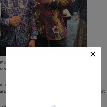
mus Tipagau merupakan sosok anak muda asli Papua
a secara umum, lebih khusus di Mimika dan Kabupaten
uda Papua yang menjadi pengusaha yang sukses dan
arakat,” kata Roberth meyakini Maximus tentu mendapat
 kepada awak media mengatakan, dirinya akan terus