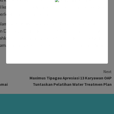
sil keringatnya sendiri akan membantu dan memberikan
terlebih bangsa dan negara.
am yang dimiliki Papua, kita mampu berbuat lebih
 Daerah, dan untuk itu saya Maximus Tipagau maju
bahkan terharu apalagi Partai Nasdem ikut mendukung
sama Partai Nasdem bersama-sama kita bangun Mimika,
Next
Maximus Tipagau Apresiasi 13 Karyawan OAP
amai
Tuntaskan Pelatihan Water Treatmen Plan