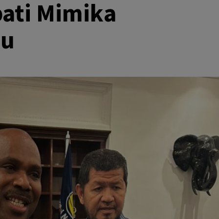
pati Mimika
POLITIK
Kejanggalan dan Dugaan Pelanggaran
au
Prosedur di Pilkada Mimika 2024:
Kotak Suara Dirusak dan Saksi Dibatas
Aksesnya
December 5, 2024
admin1
Pada Senin, 2 Desember 2024, Tim Hukum
pasangan calon Maximus Tipagau dan Peggi
Patrisia Patippi (MP3), Fadli, mengungkapkan
adanya sejumlah kejanggalan saat mengunjungi
kantor KPU...