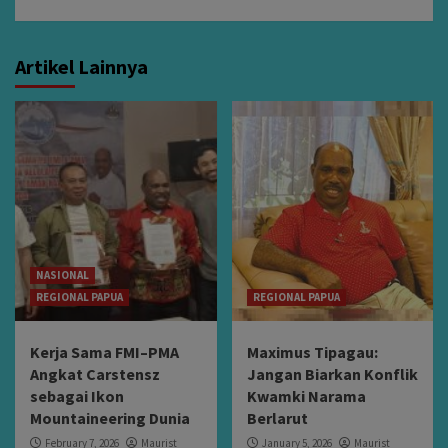
Artikel Lainnya
NASIONAL
REGIONAL PAPUA
REGIONAL PAPUA
Kerja Sama FMI–PMA
Maximus Tipagau:
Angkat Carstensz
Jangan Biarkan Konflik
sebagai Ikon
Kwamki Narama
Mountaineering Dunia
Berlarut
February 7, 2026
Maurist
January 5, 2026
Maurist