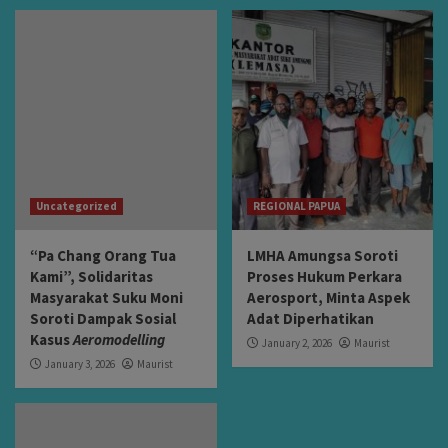
Uncategorized
REGIONAL PAPUA
“Pa Chang Orang Tua
LMHA Amungsa Soroti
Kami”, Solidaritas
Proses Hukum Perkara
Masyarakat Suku Moni
Aerosport, Minta Aspek
Soroti Dampak Sosial
Adat Diperhatikan
Kasus
Aeromodelling
January 2, 2026
Maurist
January 3, 2026
Maurist