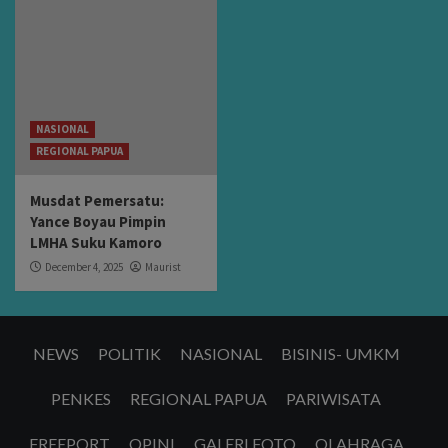
NASIONAL
REGIONAL PAPUA
Musdat Pemersatu:
Yance Boyau Pimpin
LMHA Suku Kamoro
December 4, 2025
Maurist
NEWS
POLITIK
NASIONAL
BISINIS- UMKM
PENKES
REGIONAL PAPUA
PARIWISATA
FREEPORT
OPINI
GALERI FOTO
OLAHRAGA