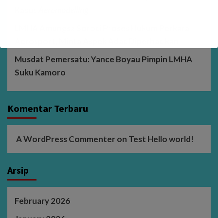
Kasus
Aeromodelling
LMHA Amungsa Soroti Proses Hukum Perkara
Aerosport, Minta Aspek Adat Diperhatikan
Musdat Pemersatu: Yance Boyau Pimpin LMHA
Suku Kamoro
Komentar Terbaru
A WordPress Commenter
on
Test Hello world!
Arsip
February 2026