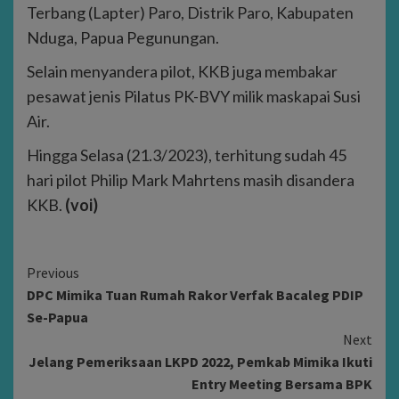
Terbang (Lapter) Paro, Distrik Paro, Kabupaten
Nduga, Papua Pegunungan.
Selain menyandera pilot, KKB juga membakar
pesawat jenis Pilatus PK-BVY milik maskapai Susi
Air.
Hingga Selasa (21.3/2023), terhitung sudah 45
hari pilot Philip Mark Mahrtens masih disandera
KKB.
(voi)
Continue
Previous
DPC Mimika Tuan Rumah Rakor Verfak Bacaleg PDIP
Reading
Se-Papua
Next
Jelang Pemeriksaan LKPD 2022, Pemkab Mimika Ikuti
Entry Meeting Bersama BPK