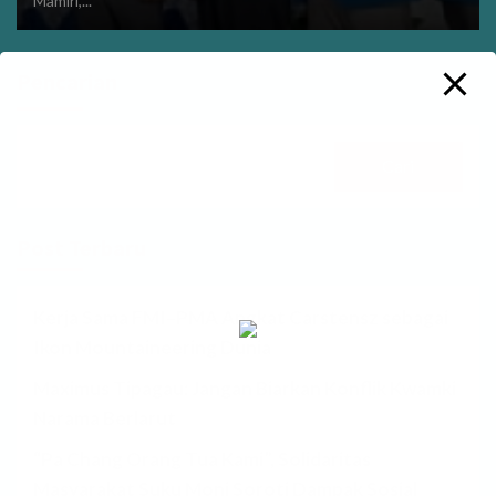
Mamiri,...
Pencarian
Cari
Post Terbaru
Kerja Sama FMI–PMA Angkat Carstensz sebagai
Ikon Mountaineering Dunia
Maximus Tipagau: Jangan Biarkan Konflik Kwamki
Narama Berlarut
“Pa Chang Orang Tua Kami”, Solidaritas
Masyarakat Suku Moni Soroti Dampak Sosial