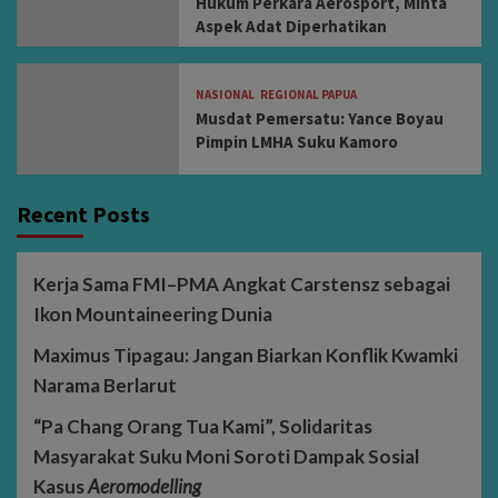
Hukum Perkara Aerosport, Minta
Aspek Adat Diperhatikan
NASIONAL
REGIONAL PAPUA
Musdat Pemersatu: Yance Boyau
Pimpin LMHA Suku Kamoro
Recent Posts
Kerja Sama FMI–PMA Angkat Carstensz sebagai
Ikon Mountaineering Dunia
Maximus Tipagau: Jangan Biarkan Konflik Kwamki
Narama Berlarut
“Pa Chang Orang Tua Kami”, Solidaritas
Masyarakat Suku Moni Soroti Dampak Sosial
Kasus
Aeromodelling