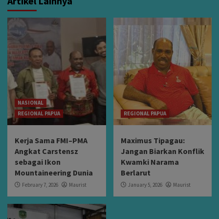
Artikel Lainnya
NASIONAL
REGIONAL PAPUA
REGIONAL PAPUA
Kerja Sama FMI–PMA
Maximus Tipagau:
Angkat Carstensz
Jangan Biarkan Konflik
sebagai Ikon
Kwamki Narama
Mountaineering Dunia
Berlarut
February 7, 2026
Maurist
January 5, 2026
Maurist