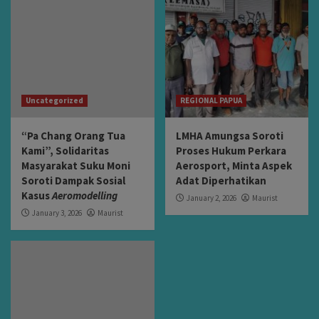
Uncategorized
REGIONAL PAPUA
“Pa Chang Orang Tua
LMHA Amungsa Soroti
Kami”, Solidaritas
Proses Hukum Perkara
Masyarakat Suku Moni
Aerosport, Minta Aspek
Soroti Dampak Sosial
Adat Diperhatikan
Kasus
Aeromodelling
January 2, 2026
Maurist
January 3, 2026
Maurist