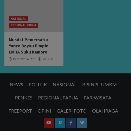
NASIONAL
REGIONAL PAPUA
Musdat Pemersatu:
Yance Boyau Pimpin
LMHA Suku Kamoro
December 4, 2025
Maurist
NEWS
POLITIK
NASIONAL
BISINIS- UMKM
PENKES
REGIONAL PAPUA
PARIWISATA
FREEPORT
OPINI
GALERI FOTO
OLAHRAGA
Youtube
Vimeo
Facebook
Twitter