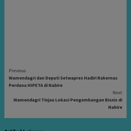
Continue
Previous
Wamendagri dan Deputi Setwapres Hadiri Rakernas
Reading
Perdana HIPETA di Nabire
Next
Wamendagri Tinjau Lokasi Pengembangan Bisnis di
Nabire