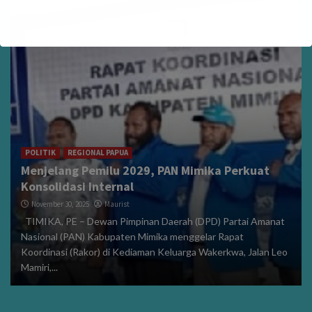
POLITIK
REGIONAL PAPUA
Menjelang Pemilu 2029, PAN Mimika Perkuat
Konsolidasi Internal
November 30, 2025
Maurist
TIMIKA, PE – Dewan Pimpinan Daerah (DPD) Partai Amanat
Nasional (PAN) Kabupaten Mimika menggelar Rapat
Koordinasi (Rakor) di Kediaman Keluarga Wakerkwa, Jalan Leo
Mamiri,...