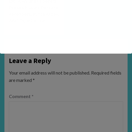
LMHA Amungsa Soroti
Proses Hukum Perkara
Aerosport, Minta Aspek
Adat Diperhatikan
January 2, 2026
Maurist
Leave a Reply
Your email address will not be published.
Required fields
are marked
*
Comment
*