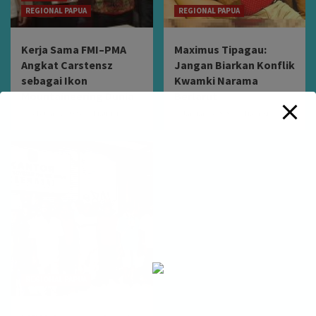
REGIONAL PAPUA
REGIONAL PAPUA
Kerja Sama FMI–PMA
Maximus Tipagau:
Angkat Carstensz
Jangan Biarkan Konflik
sebagai Ikon
Kwamki Narama
Mountaineering Dunia
Berlarut
February 7, 2026
Maurist
January 5, 2026
Maurist
REGIONAL PAPUA