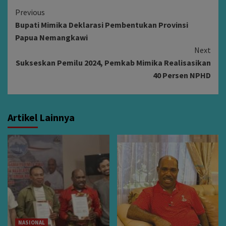
Continue
Previous
Bupati Mimika Deklarasi Pembentukan Provinsi
Reading
Papua Nemangkawi
Next
Sukseskan Pemilu 2024, Pemkab Mimika Realisasikan
40 Persen NPHD
Artikel Lainnya
NASIONAL