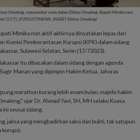
tinus Omaleng, menyambut vonis bebas Eltinus Omaleng, Bupati Mimika non
Senin (17/7). (FOTO:ISTIMEWA, INSERT-Eltinus Omaleng)
ati Mimika non aktif akhirnya dinyatakan lepas dari
an Komisi Pemberantasan Korupsi (KPK) dalam sidang
kassar, Sulawesi Selatan, Senin (17/72023).
kassar itu dibacakan dalam sidang dengan agenda
 Bagir Manan yang dipimpin Hakim Ketua, Jahoras
ngsung marathon kurang lebih enam bulan, majelis hakim
aleng,” ujar Dr. Ahmad Yani, SH, MH selaku Kuasa
ini seusai sidang.
, jaksa yang menghadirkan saksi dan bukti, tak satupun
 korupsi.