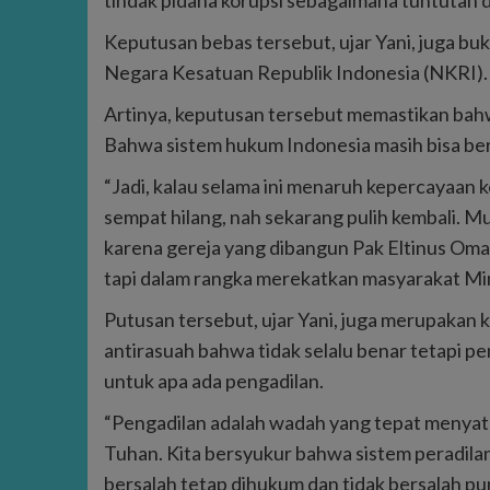
tindak pidana korupsi sebagaimana tuntutan
Keputusan bebas tersebut, ujar Yani, juga bu
Negara Kesatuan Republik Indonesia (NKRI).
Artinya, keputusan tersebut memastikan bah
Bahwa sistem hukum Indonesia masih bisa berl
“Jadi, kalau selama ini menaruh kepercayaan k
sempat hilang, nah sekarang pulih kembali. 
karena gereja yang dibangun Pak Eltinus Omal
tapi dalam rangka merekatkan masyarakat Mimi
Putusan tersebut, ujar Yani, juga merupakan k
antirasuah bahwa tidak selalu benar tetapi pen
untuk apa ada pengadilan.
“Pengadilan adalah wadah yang tepat menyata
Tuhan. Kita bersyukur bahwa sistem peradilan 
bersalah tetap dihukum dan tidak bersalah pun