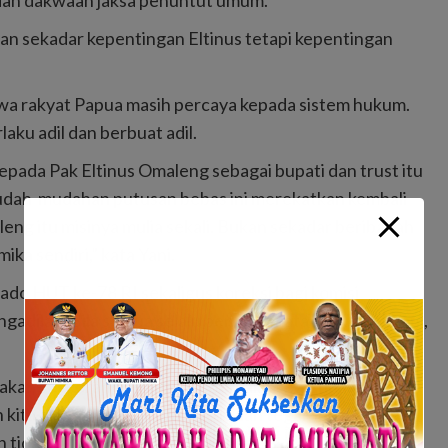
 dan dakwaan jaksa penuntut umum.
kan sekadar kepentingan Eltinus tetapi kepentingan
wa rakyat Papua masih percaya kepada sistem hukum.
aku adil dan berbuat adil.
epada Pak Eltinus Omaleng sebagai bupati dan trust itu
Mudah-mudahan putusan bebas ini merekatkan kembali
eng itu misinya mulia sekali. Bukan sekadar beribadah
ka sendiri,” kata Yani.
ado HUT ke-78 RI sekaligus koreksi bagi komisi
gadilan. Bila semua selalu benar di mata KPK, kata Yani,
kan seseorang seseorang bersalah atau tidak. Puji
kita di Indonesia masih bagus dan tegak lurus. Yang
 tidak boleh dihukum,” kata Yani.