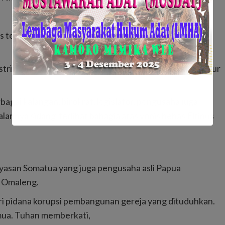
 terhadap Eltinus Omaleng, seketika itu ruang sidang
 istri Eltinus Omaleng menangis sembari mengucap syukur
rbagai kalangan, birokrat, legislator, pengusaha juga
nnya sidang terlihat bahagia atas vonis bebas Eltinus
yasan Somatua yang juga pengusaha asli Papua
s Omaleng.
ari pidana korupsi pembangunan gereja yang dituduhkan.
emua. Tuhan memberkati,