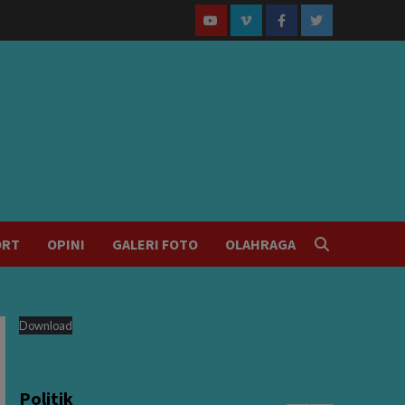
Youtube
Vimeo
Facebook
Twitter
ORT
OPINI
GALERI FOTO
OLAHRAGA
Download
Politik