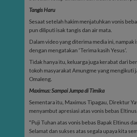
Tangis Haru
Sesaat setelah hakim menjatuhkan vonis bebas
pun diliputi isak tangis dan air mata.
Dalam video yang diterima media ini, nampak
dengan mengatakan ‘Terima kasih Yesus’.
Tidak hanya itu, keluarga juga kerabat dari be
tokoh masyarakat Amungme yang mengikuti jala
Omaleng.
Maximus: Sampai Jumpa di Timika
Sementara itu, Maximus Tipagau, Direktur Ya
menyambut apresiasi atas vonis bebas Eltinu
“Puji Tuhan atas vonis bebas Bapak Eltinus d
Selamat dan sukses atas segala upaya kita s