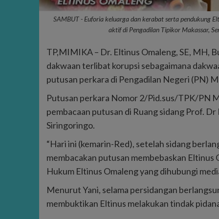
SAMBUT - Euforia keluarga dan kerabat serta pendukung El
aktif di Pengadilan Tipikor Makassar, 
TP,MIMIKA – Dr. Eltinus Omaleng, SE, MH, Bup
dakwaan terlibat korupsi sebagaimana dakwa
putusan perkara di Pengadilan Negeri (PN) Ma
Putusan perkara Nomor 2/Pid.sus/TPK/PN Ma
pembacaan putusan di Ruang sidang Prof. Dr
Siringoringo.
“Hari ini (kemarin-Red), setelah sidang berla
membacakan putusan membebaskan Eltinus Om
Hukum Eltinus Omaleng yang dihubungi media 
Menurut Yani, selama persidangan berlangsung
membuktikan Eltinus melakukan tindak pidana