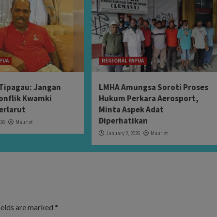
PUA
REGIONAL PAPUA
Tipagau: Jangan
LMHA Amungsa Soroti Proses
onflik Kwamki
Hukum Perkara Aerosport,
erlarut
Minta Aspek Adat
Diperhatikan
026
Maurist
January 2, 2026
Maurist
ields are marked
*