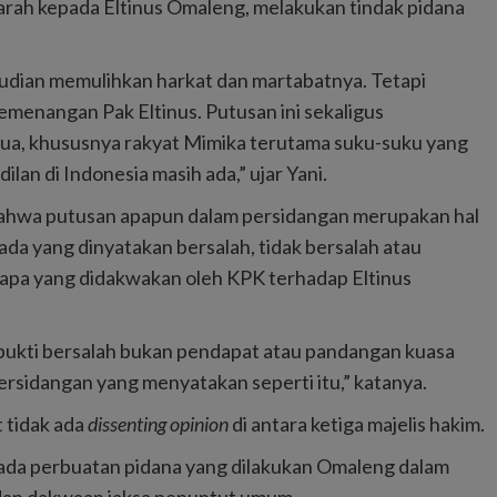
ngarah kepada Eltinus Omaleng, melakukan tindak pidana
dian memulihkan harkat dan martabatnya. Tetapi
emenangan Pak Eltinus. Putusan ini sekaligus
pua, khususnya rakyat Mimika terutama suku-suku yang
lan di Indonesia masih ada,” ujar Yani.
 bahwa putusan apapun dalam persidangan merupakan hal
ada yang dinyatakan bersalah, tidak bersalah atau
, apa yang didakwakan oleh KPK terhadap Eltinus
rbukti bersalah bukan pendapat atau pandangan kuasa
ersidangan yang menyatakan seperti itu,” katanya.
t tidak ada
dissenting opinion
di antara ketiga majelis hakim.
 ada perbuatan pidana yang dilakukan Omaleng dalam