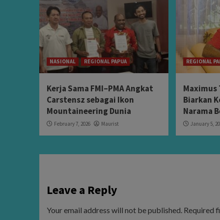
NASIONAL
REGIONAL PAPUA
REGIONAL PA
Kerja Sama FMI–PMA Angkat
Maximus 
Carstensz sebagai Ikon
Biarkan K
Mountaineering Dunia
Narama B
February 7, 2026
Maurist
January 5, 2
Leave a Reply
Your email address will not be published.
Required f