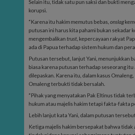
Selain itu, tidak satu pun saksi dan bukti me
korupsi.
“Karena itu hakim memutus bebas,
onslag
kemu
putusan ini harus kita pahami bukan sekadar k
mengembalikan
trust
, kepercayaan rakyat Pa
ada di Papua terhadap sistem hukum dan peradi
Putusan tersebut, lanjut Yani, menunjukkan
biasa karena putusan terhadap seseorang itu 
dilepaskan. Karena itu, dalam kasus Omaleng
Omaleng terbukti tidak bersalah.
“Pihak yang menyatakan Pak Eltinus tidak te
hukum atau majelis hakim tetapi fakta-fakta p
Lebih lanjut kata Yani, dalam putusan tersebu
Ketiga majelis hakim bersepakat bahwa tidak