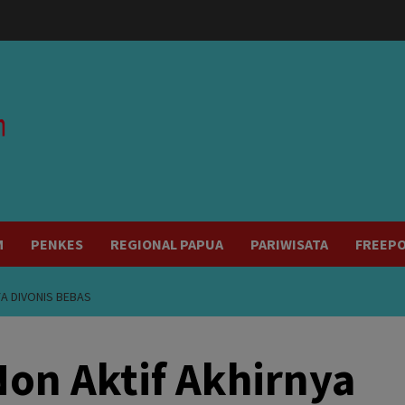
modal-check
M
PENKES
REGIONAL PAPUA
PARIWISATA
FREEP
YA DIVONIS BEBAS
on Aktif Akhirnya