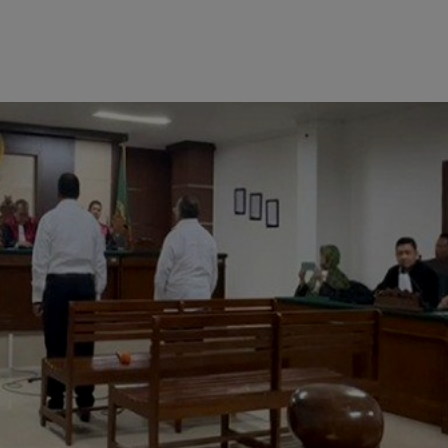
POLITIK
Kejanggalan dan Dugaan Pelanggaran
Prosedur di Pilkada Mimika 2024:
Kotak Suara Dirusak dan Saksi Dibatas
Aksesnya
December 5, 2024
admin1
Pada Senin, 2 Desember 2024, Tim Hukum
pasangan calon Maximus Tipagau dan Peggi
Patrisia Patippi (MP3), Fadli, mengungkapkan
adanya sejumlah kejanggalan saat mengunjungi
kantor KPU...