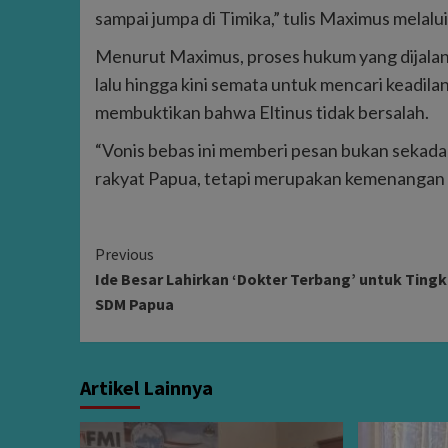
sampai jumpa di Timika,” tulis Maximus melalu
Menurut Maximus, proses hukum yang dijalan
lalu hingga kini semata untuk mencari keadil
membuktikan bahwa Eltinus tidak bersalah.
“Vonis bebas ini memberi pesan bukan sekad
rakyat Papua, tetapi merupakan kemenangan s
Continue
Previous
Ide Besar Lahirkan ‘Dokter Terbang’ untuk Ting
Reading
SDM Papua
Artikel Lainnya