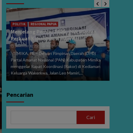
POLITIK
Sidang 
i
2024, V
POLITIK
REGIONAL PAPUA
Menjelang Pemilu 2029, PAN Mimika
Dibeber
Perkuat Konsolidasi Internal
January 15
November 30, 2025
Maurist
PE,MIMIK
TIMIKA, PE – Dewan Pimpinan Daerah (DPD)
Perselisi
Partai Amanat Nasional (PAN) Kabupaten Mimika
dan Wakil
menggelar Rapat Koordinasi (Rakor) di Kediaman
272/PHPU.
Keluarga Wakerkwa, Jalan Leo Mamiri,...
Selasa (14/
Pencarian
Cari