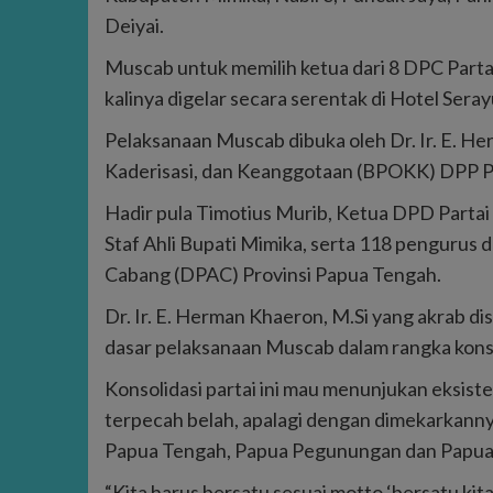
Deiyai.
Muscab untuk memilih ketua dari 8 DPC Part
kalinya digelar secara serentak di Hotel Seray
Pelaksanaan Muscab dibuka oleh Dr. Ir. E. H
Kaderisasi, dan Keanggotaan (BPOKK) DPP Pa
Hadir pula Timotius Murib, Ketua DPD Partai
Staf Ahli Bupati Mimika, serta 118 pengurus
Cabang (DPAC) Provinsi Papua Tengah.
Dr. Ir. E. Herman Khaeron, M.Si yang akrab 
dasar pelaksanaan Muscab dalam rangka konsol
Konsolidasi partai ini mau menunjukan eksis
terpecah belah, apalagi dengan dimekarkanny
Papua Tengah, Papua Pegunungan dan Papua 
“Kita harus bersatu sesuai motto ‘bersatu kita