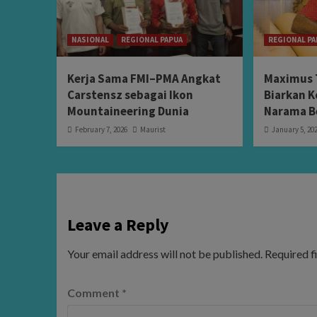
NASIONAL
REGIONAL PAPUA
REGIONAL PA
Kerja Sama FMI–PMA Angkat
Maximus 
Carstensz sebagai Ikon
Biarkan K
Mountaineering Dunia
Narama B
February 7, 2026
Maurist
January 5, 20
Leave a Reply
Your email address will not be published.
Required f
Comment
*