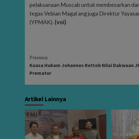
pelaksanaan Muscab untuk membesarkan dan
tegas Vebian Magal ang juga Direktur Yay
(YPMAK).
(voi)
Continue
Previous
Kuasa Hukum Johannes Rettob Nilai Dakwaan J
Reading
Prematur
Artikel Lainnya