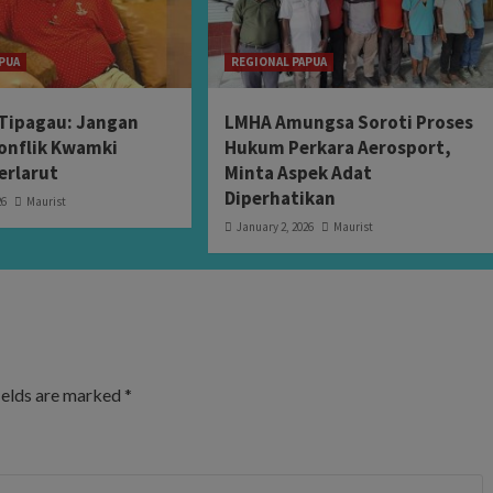
PUA
REGIONAL PAPUA
Tipagau: Jangan
LMHA Amungsa Soroti Proses
onflik Kwamki
Hukum Perkara Aerosport,
erlarut
Minta Aspek Adat
Diperhatikan
26
Maurist
January 2, 2026
Maurist
ields are marked
*