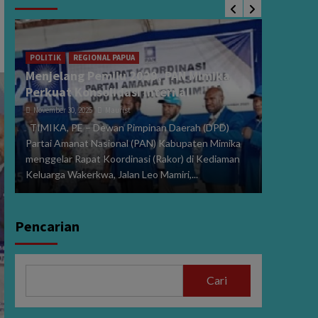
POLITIK
Sidang 
i
2024, V
POLITIK
REGIONAL PAPUA
Menjelang Pemilu 2029, PAN Mimika
Dibeber
Perkuat Konsolidasi Internal
January 15,
November 30, 2025
Maurist
PE,MIMIK
TIMIKA, PE – Dewan Pimpinan Daerah (DPD)
Perselisi
Partai Amanat Nasional (PAN) Kabupaten Mimika
dan Wakil
menggelar Rapat Koordinasi (Rakor) di Kediaman
272/PHPU.
Keluarga Wakerkwa, Jalan Leo Mamiri,...
Selasa (14/
Pencarian
Cari