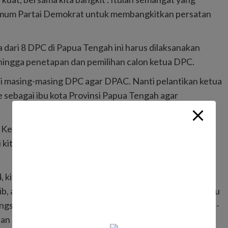
Umum Partai Demokrat untuk membangkitkan persatan
 dari 8 DPC di Papua Tengah ini harus dilaksanakan
 hingga penetapan dan pemilihan calon ketua DPC.
di masing-masing DPC agar DPAC. Nanti pelantikan ketua
e sebagai ibu kota Provinsi Papua Tengah agar
b, Ketua DPD Partai Demokrat menambahkan, Muscab
kita semua untuk melakukan konsolidasi organisasi,
 kita Demokrat harus meraih kesuksesan dengan cara-
ib, aalagi dengan jalan pintas. Demokrat pasti membantu
ng jujur, adil dan demokratis. Ini selaras dengan visi-
han dan perbaikan,” paparnya.