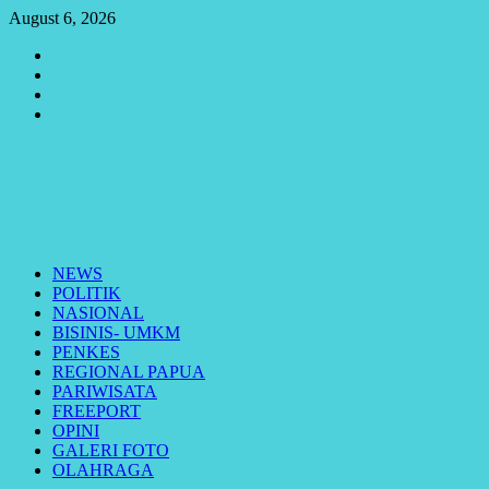
Skip
August 6, 2026
to
Youtube
content
Vimeo
Facebook
Twitter
Primary
Menu
NEWS
POLITIK
NASIONAL
BISINIS- UMKM
PENKES
REGIONAL PAPUA
PARIWISATA
FREEPORT
OPINI
GALERI FOTO
OLAHRAGA