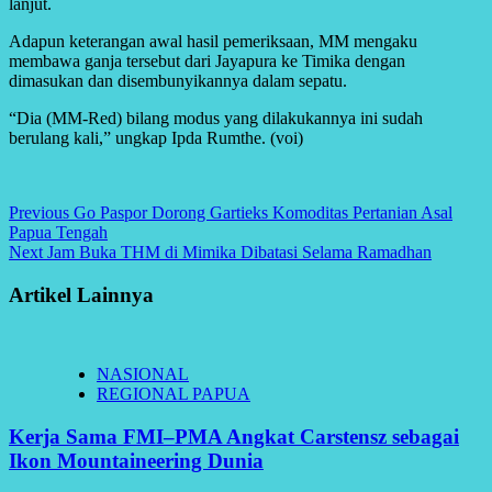
lanjut.
Adapun keterangan awal hasil pemeriksaan, MM mengaku
membawa ganja tersebut dari Jayapura ke Timika dengan
dimasukan dan disembunyikannya dalam sepatu.
“Dia (MM-Red) bilang modus yang dilakukannya ini sudah
berulang kali,” ungkap Ipda Rumthe. (voi)
Continue
Previous
Go Paspor Dorong Gartieks Komoditas Pertanian Asal
Papua Tengah
Reading
Next
Jam Buka THM di Mimika Dibatasi Selama Ramadhan
Artikel Lainnya
NASIONAL
REGIONAL PAPUA
Kerja Sama FMI–PMA Angkat Carstensz sebagai
Ikon Mountaineering Dunia