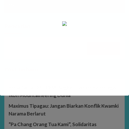
Mamiri,...
Pencarian
Cari
Post Terbaru
Kerja Sama FMI–PMA Angkat Carstensz sebagai
Ikon Mountaineering Dunia
Maximus Tipagau: Jangan Biarkan Konflik Kwamki
Narama Berlarut
“Pa Chang Orang Tua Kami”, Solidaritas