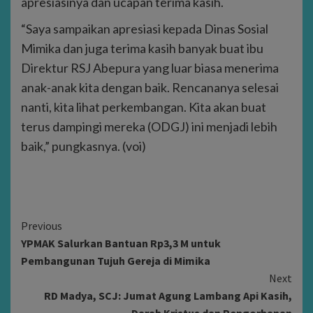
apresiasinya dan ucapan terima kasih.
“Saya sampaikan apresiasi kepada Dinas Sosial
Mimika dan juga terima kasih banyak buat ibu
Direktur RSJ Abepura yang luar biasa menerima
anak-anak kita dengan baik. Rencananya selesai
nanti, kita lihat perkembangan. Kita akan buat
terus dampingi mereka (ODGJ) ini menjadi lebih
baik,” pungkasnya. (voi)
Continue
Previous
YPMAK Salurkan Bantuan Rp3,3 M untuk
Reading
Pembangunan Tujuh Gereja di Mimika
Next
RD Madya, SCJ: Jumat Agung Lambang Api Kasih,