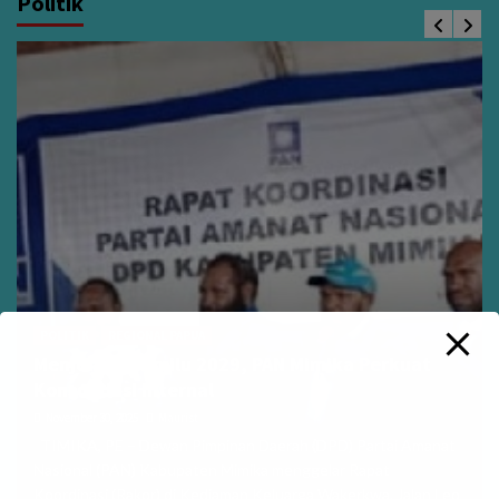
Politik
POLITIK
REGIONAL PAPUA
Menjelang Pemilu 2029, PAN Mimika Perkuat
Konsolidasi Internal
November 30, 2025
Maurist
TIMIKA, PE – Dewan Pimpinan Daerah (DPD) Partai Amanat
Nasional (PAN) Kabupaten Mimika menggelar Rapat
Koordinasi (Rakor) di Kediaman Keluarga Wakerkwa, Jalan Leo