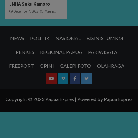
LMHA Suku Kamoro
December 4, 2025
Maurist
NEWS
POLITIK
NASIONAL
BISINIS- UMKM
PENKES
REGIONAL PAPUA
PARIWISATA
FREEPORT
OPINI
GALERI FOTO
OLAHRAGA
Youtube
Vimeo
Facebook
Twitter
Copyright ©️ 2023 Papua Expres | Powered by Papua Expres