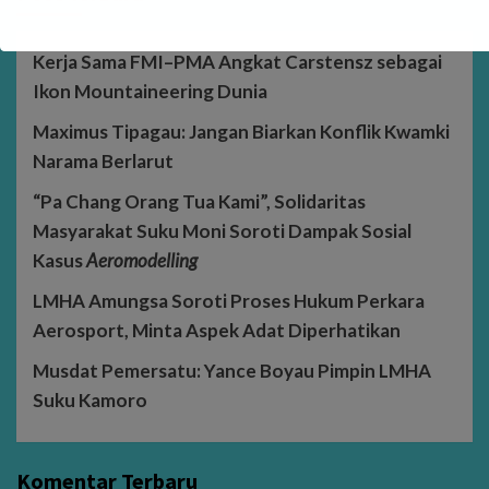
Kerja Sama FMI–PMA Angkat Carstensz sebagai
Ikon Mountaineering Dunia
Maximus Tipagau: Jangan Biarkan Konflik Kwamki
Narama Berlarut
“Pa Chang Orang Tua Kami”, Solidaritas
Masyarakat Suku Moni Soroti Dampak Sosial
Kasus
Aeromodelling
LMHA Amungsa Soroti Proses Hukum Perkara
Aerosport, Minta Aspek Adat Diperhatikan
Musdat Pemersatu: Yance Boyau Pimpin LMHA
Suku Kamoro
Komentar Terbaru