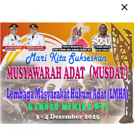
POLITIK
REGIONAL PAPUA
Menjelang Pemilu 2029, PAN Mimika Perkuat
Konsolidasi Internal
November 30, 2025
Maurist
TIMIKA, PE – Dewan Pimpinan Daerah (DPD) Partai Amanat
Nasional (PAN) Kabupaten Mimika menggelar Rapat
Koordinasi (Rakor) di Kediaman Keluarga Wakerkwa, Jalan Leo
Mamiri,...
Pencarian
Cari
Post Terbaru